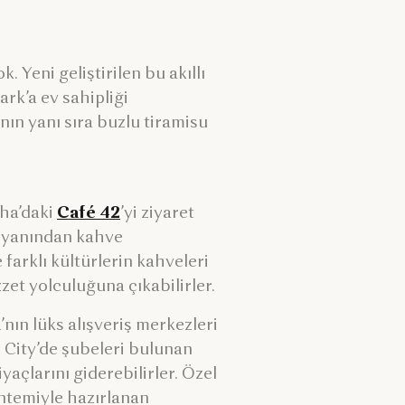
 Yeni geliştirilen bu akıllı
rk’a ev sahipliği
nın yanı sıra buzlu tiramisu
oha’daki
Café 42
’yi ziyaret
r yanından kahve
 farklı kültürlerin kahveleri
zet yolculuğuna çıkabilirler.
’nın lüks alışveriş merkezleri
 City’de şubeleri bulunan
yaçlarını giderebilirler. Özel
ntemiyle hazırlanan