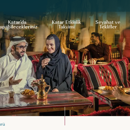
Katar’da
Katar Etkinlik
Seyahat ve
apabilecekleriniz
Takvimi
Teklifler
ürü