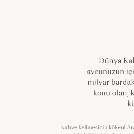
Dünya Kah
avcunuzun içi
milyar bardak 
konu olan, 
kü
Kahve kelimesinin kökeni A