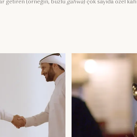
r getiren (örneğin, buzlu
gahwa
) çok sayıda özel ka