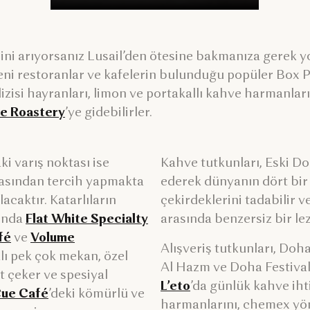
i arıyorsanız Lusail’den ötesine bakmanıza gerek yok.
eni restoranlar ve kafelerin bulunduğu popüler Box Pa
zisi hayranları, limon ve portakallı kahve harmanları
ee Roastery
’ye gidebilirler.
i varış noktası ise
Kahve tutkunları, Eski D
asından tercih yapmakta
ederek dünyanın dört bi
acaktır. Katarlıların
çekirdeklerini tadabilir ve
sında
Flat White Specialty
arasında benzersiz bir lez
fé
ve
Volume
Alışveriş tutkunları, Doha
ı pek çok mekan, özel
Al Hazm ve Doha Festival
at çeker ve spesiyal
L’eto
’da günlük kahve ihti
ue Café
’deki kömürlü ve
harmanlarını, chemex yö