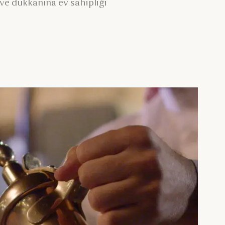
hve dükkanına ev sahipliği