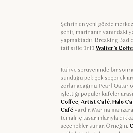
Şehrin en yeni gözde merkezin
şehir, marinanın yanındaki y
yapmaktadır. Breaking Bad di
tatlısı ile ünlü
Walter’s Coff
Kahve serüveninde bir sonrak
sunduğu pek çok seçenek ar
zorlanacağınız Pearl-Qatar ol
işlettiği popüler kafeler ara
Coffee
,
Artist Café
,
Halo Ca
Café
vardır.
Marina manzaral
temalı iç tasarımlarıyla dikk
seçenekler sunar. Örneğin,
C