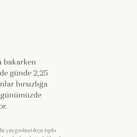
a
a bakarken
nde günde 2,25
nlar hırsızlığa
ve günümüzde
or.
a yaygınlaştıkça tıpkı