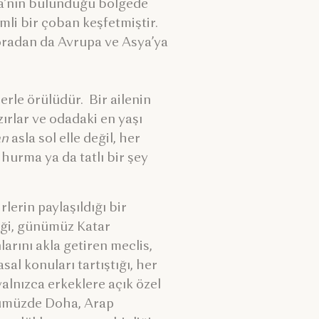
pya’nın bulunduğu bölgede
mli bir çoban keşfetmiştir.
oradan da Avrupa ve Asya’ya
erle örülüdür. Bir ailenin
rlar ve odadaki en yaşı
an
asla sol elle değil, her
 hurma ya da tatlı bir şey
lerin paylaşıldığı bir
eği, günümüz Katar
rını akla getiren meclis,
asal konuları tartıştığı, her
yalnızca erkeklere açık özel
ünümüzde Doha, Arap