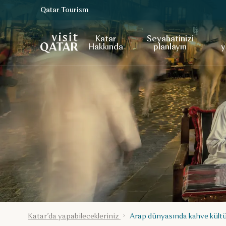
Qatar Tourism
VisitQatar Ana Sayfası
Katar
Seyahatinizi
Hakkında
planlayın
y
Katar’da yapabilecekleriniz
Arap dünyasında kahve kült