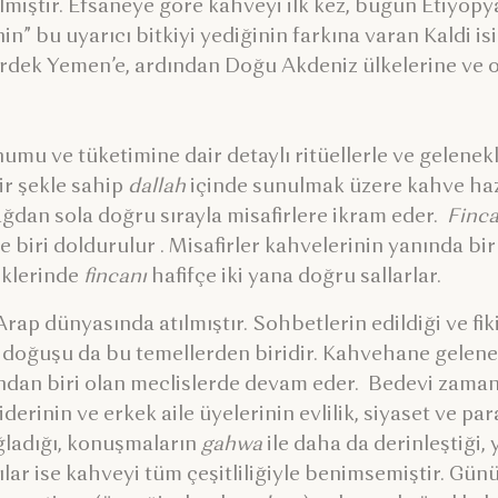
elmiştir. Efsaneye göre kahveyi ilk kez, bugün Etiyo
n” bu uyarıcı bitkiyi yediğinin farkına varan Kaldi isi
irdek Yemen’e, ardından Doğu Akdeniz ülkelerine ve 
numu ve tüketimine dair detaylı ritüellerle ve gelenekl
ir şekle sahip
dallah
içinde sunulmak üzere kahve hazı
ağdan sola doğru sırayla misafirlere ikram eder.
Finc
e biri doldurulur . Misafirler kahvelerinin yanında bir
diklerinde
fincanı
hafifçe iki yana doğru sallarlar.
ap dünyasında atılmıştır. Sohbetlerin edildiği ve fikir
doğuşu da bu temellerden biridir. Kahvehane gelen
an biri olan meclislerde devam eder. Bedevi zamanla
derinin ve erkek aile üyelerinin evlilik, siyaset ve par
ğladığı, konuşmaların
gahwa
ile daha da derinleştiği, 
rlılar ise kahveyi tüm çeşitliliğiyle benimsemiştir. G