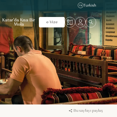
Turkish
TR
Katar’da Kısa Bir
e-Vize
Mola
Bu sayfayı paylaş