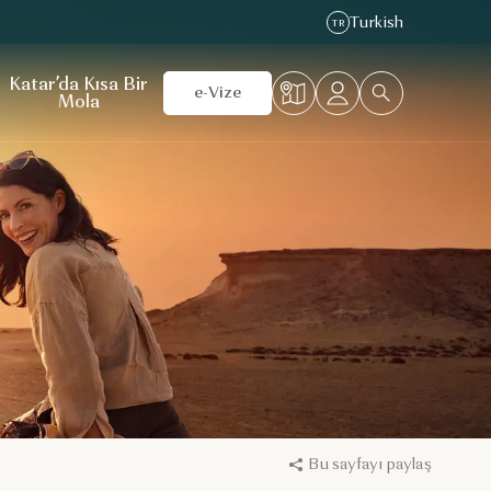
Turkish
TR
Katar’da Kısa Bir
e-Vize
Mola
Bu sayfayı paylaş