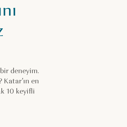
ını
z
 bir deneyim.
? Katar’ın en
 10 keyifli