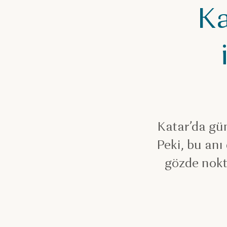
Ka
Katar’da gün
Peki, bu anı
gözde nokt