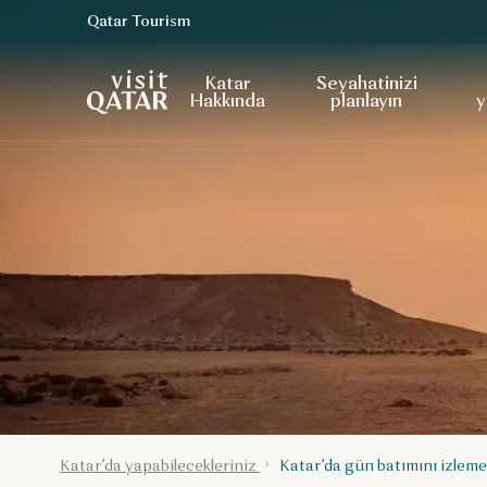
Qatar Tourism
VisitQatar Ana Sayfası
Katar
Seyahatinizi
Hakkında
planlayın
y
Katar’da yapabilecekleriniz
Katar’da gün batımını izleme