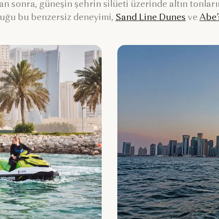
tan sonra, güneşin şehrin silüeti üzerinde altın tonl
duğu bu benzersiz deneyimi,
Sand Line Dunes
ve
Abe’