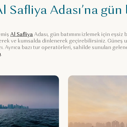
l Safliya Adası’na gün
memiş
Al Safliya
Adası, gün batımını izlemek için eşsiz 
rek ve kumsalda dinlenerek geçirebilirsiniz. Güneş u
. Ayrıca bazı tur operatörleri, sahilde sunulan gele
n
.