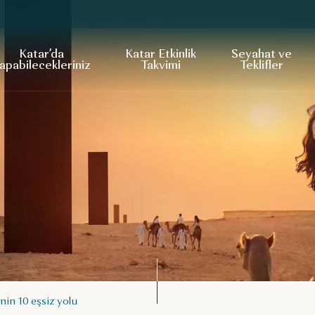
Katar’da
Katar Etkinlik
Seyahat ve
apabilecekleriniz
Takvimi
Teklifler
nin 10 eşsiz yolu