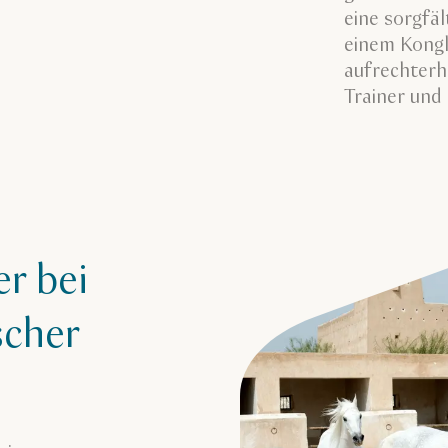
eine sorgfäl
einem Kongl
aufrechterh
Trainer und
er bei
scher