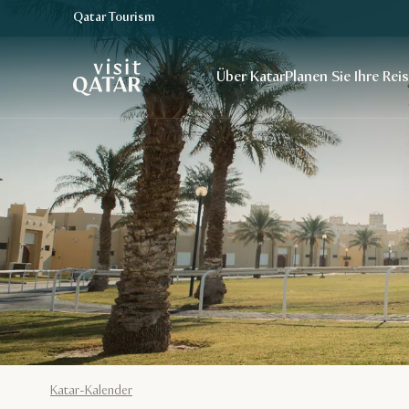
Qatar Tourism
VisitQatar Homepage
Über Katar
Planen Sie Ihre Rei
Katar-Kalender