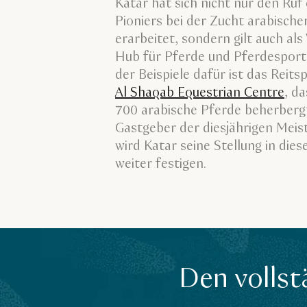
Katar hat sich nicht nur den Ruf 
Pioniers bei der Zucht arabische
erarbeitet, sondern gilt auch als
Hub für Pferde und Pferdesport
der Beispiele dafür ist das Reit
Al Shaqab Equestrian Centre
, d
700 arabische Pferde beherbergt
Gastgeber der diesjährigen Meis
wird Katar seine Stellung in diese
weiter festigen.
Den vollst