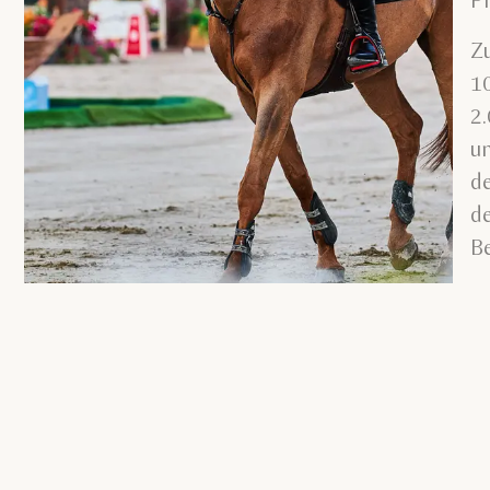
P
Z
1
2.
un
de
de
B