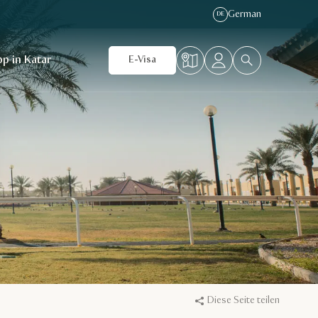
German
DE
p in Katar
E-Visa
Diese Seite teilen