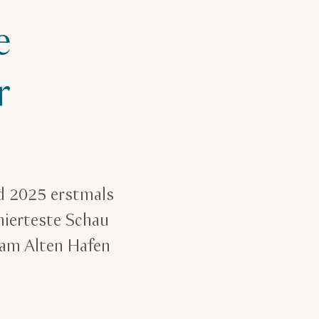
e
r
d 2025 erstmals
mierteste Schau
e am Alten Hafen