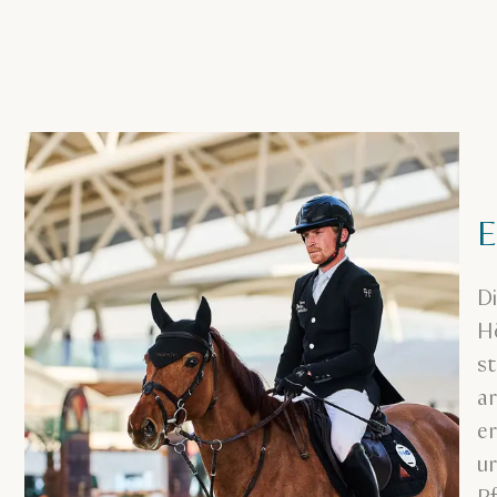
E
D
Hö
s
ar
er
ur