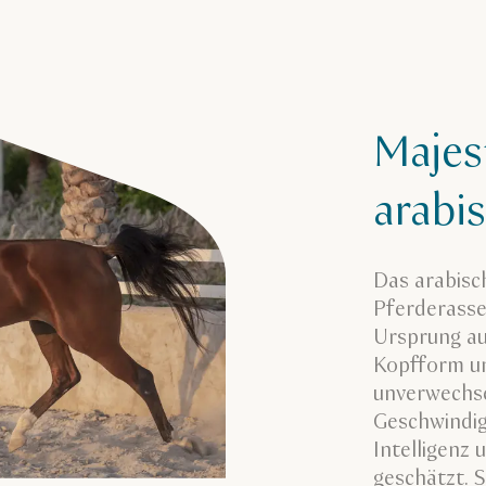
Majes
arabi
Das arabisch
Pferderasse
Ursprung au
Kopfform un
unverwechse
Geschwindig
Intelligenz
geschätzt. 