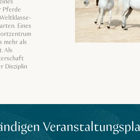
eines
r Pferde
 Weltklasse-
arten. Eines
sportzentrum
as mehr als
. Als
terschaft
r Disziplin
ändigen Veranstaltungspl