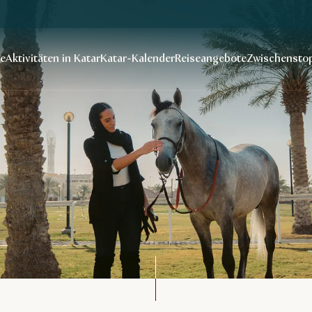
se
Aktivitäten in Katar
Katar-Kalender
Reiseangebote
Zwischenstop