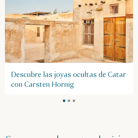
Souq waqif, Doha, Qatar
Obtener indicaciones
Teléfono
+974 6622 5151
Rango de precios
Descubre las joyas ocultas de Catar
$$
con Carsten Hornig