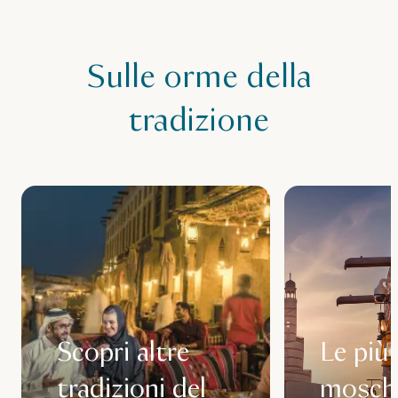
Sulle orme della
tradizione
Scopri altre
Le più 
tradizioni del
mosche