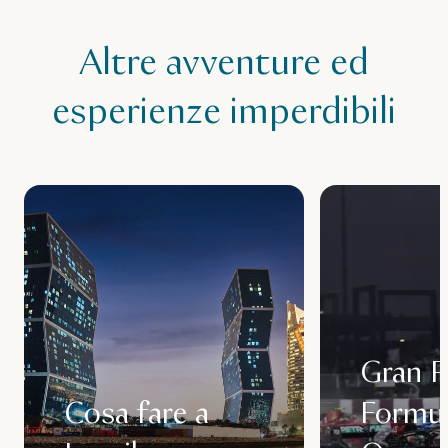
Altre avventure ed
esperienze imperdibili
Gran P
Cosa fare a
Formul