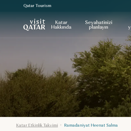
Qatar Tourism
VisitQatar Ana Sayfası
Katar
Seyahatinizi
Hakkında
planlayın
y
Katar Etkinlik Takvimi
Ramadaniyat Heenat Salma