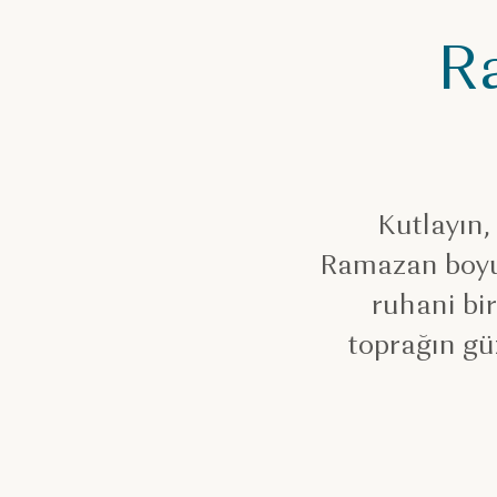
R
Kutlayın,
Ramazan boyun
ruhani bir
toprağın gü