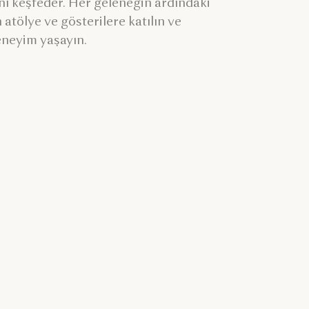
ını keşfeder. Her geleneğin ardındaki
 atölye ve gösterilere katılın ve
deneyim yaşayın.