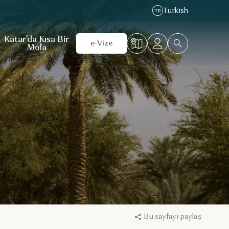
Turkish
TR
Katar’da Kısa Bir
e-Vize
Mola
Bu sayfayı paylaş