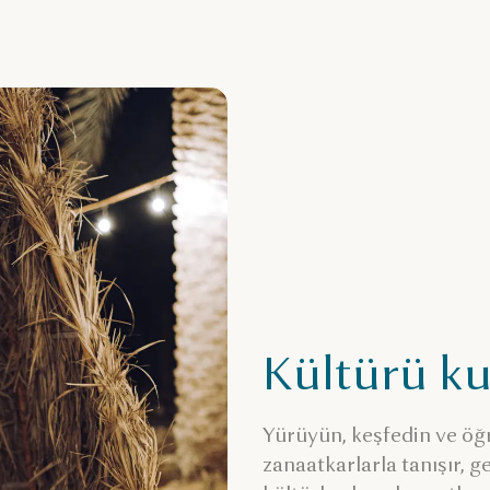
Kültürü ku
Yürüyün, keşfedin ve öğr
zanaatkarlarla tanışır, g