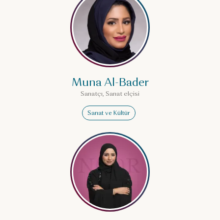
Muna Al-Bader
Sanatçı, Sanat elçisi
Sanat ve Kültür
Noor al Mazroei hakkında d