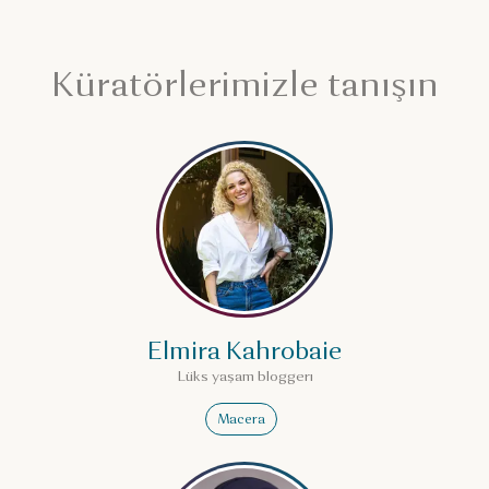
Küratörlerimizle tanışın
Elmira Kahrobaie hakkında 
Elmira Kahrobaie
Lüks yaşam bloggerı
Macera
Muna Al-Bader hakkında da