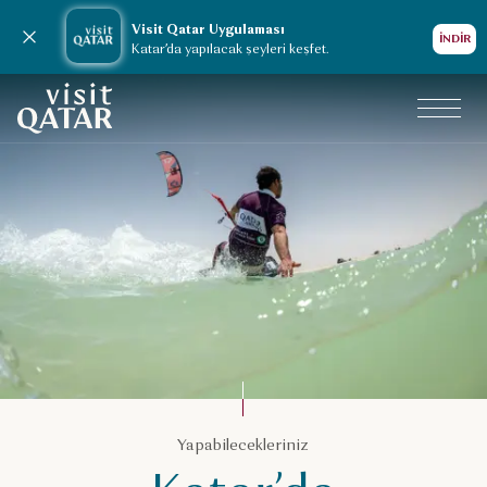
Visit Qatar Uygulaması
Bildirimi kapat
İNDİR
Katar’da yapılacak şeyleri keşfet.
VisitQatar Ana Sayfası
Halkın gözünden Katar’ın gizli cevherleri
Yapabilecekleriniz
Katar’da uçurtma sörfünü deneyimleyin