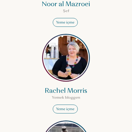
Noor al Mazroei
Şef
Yeme içme
Rachel Morris hakkında dah
Rachel Morris
Yemek bloggerı
Yeme içme
Mashel Al Naimi hakkında d