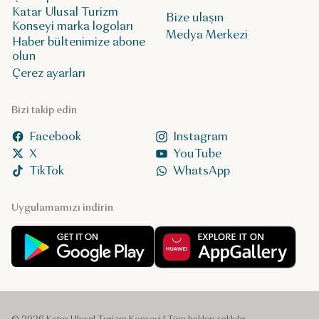
Katar Ulusal Turizm
Bize ulaşın
Konseyi marka logoları
Medya Merkezi
Haber bültenimize abone
olun
Çerez ayarları
Bizi takip edin
Facebook
Instagram
X
YouTube
TikTok
WhatsApp
Uygulamamızı indirin
© 2026 Katar Ulusal Turizm Konseyi | Tüm hakları saklıdır