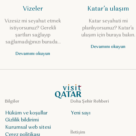
Vizeler
Katar’a ulaşım
Vizesiz mi seyahat etmek
Katar seyahati mi
istiyorsunuz? Gerekli
planlıyorsunuz? Katar’a
şartları sağlayıp
ulaşım için buraya bakın.
sağlamadığınızı buradan
Devamını okuyun
kontrol edin.
Devamını okuyun
VisitQatar Ana Sayfası
Bilgiler
Doha Şehir Rehberi
Hüküm ve koşullar
Yeni sayı
Gizlilik bildirimi
Kurumsal web sitesi
İletişim
Çerez politikası